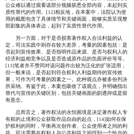
公众难以通过观看该部分视频获悉全部内容，未起到实
质性替代的作用。[12]相反地，在本案中，法院认为使
用的截图包含了具体情节和关键画面，能够实质呈现整
部剧集的具体表达，起到了实质性替代作用。
另一方面，对于是否损害著作权人合法利益的认
定，司法实践中则存在较大差异，考量的因素包括：是
否起到宣传效果、是否指明作品来源、是否与权利人的
经济利益相竞争以及是否造成原作品的负面评价等等。
[13]笔者并不赞同对该问题作出较为泛化的扩张适用，
但一般来说，是否起到符合权利人利益期待的宣传效
果，可作为可考量的因素之一。此种观点亦被多份判决
所采纳。有鉴于此，本案也吸收了该观点，并明确指出
替代与宣传的关键区别，包括关键画面的剧透抑或是留
有悬念。
总而言之，著作权法的永恒困境是决定著作权人专
有权的止境和公众获取作品自由的起点，[14]如何在保
护权利的同时，平衡再次创作者、公众使用者之间的利
益，司法需要在权利人与公共利益之间找到一个恰当的