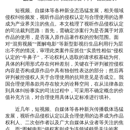
短视频、自媒体等各种新业态迅猛发展，相关领域
侵权纠纷频发，视听作品的侵权认定与合理使用的边界
成为产业界关注的焦点。本文梳理了视听作品侵权认定
的司法裁判思路：首先，需确定涉案行为是否属于对原
作品的使用，是否落入原作品著作权的控制范围。面
对“混剪视频”“图解电影”等新型影视衍生品利用行为层
出不穷的情况，审理此类案件应抓住“实质性相似”侵权
认定的“牛鼻子”，不论权利人选取的请求权基础为何、
具体的利用形式存在何种差别，关键在于评判被控侵权
内容是否构成原作品中具有独创性表达的部分；然后再
评判被控侵权人关于合理使用的抗辩意见是否成立。我
国合理使用条款尚存在较大的诠释空间，在从法律条款
到具体纠纷事实的司法过程中，可采用不确定概念的价
值补充方法，对合理使用具体认定标准进行填补。
近几年，短视频、自媒体等各种新兴传播载体迅猛
发展，视听作品侵权认定以及合理使用的边界成为作品
权利人、二次创作者以及广大自媒体从业者等关注的焦
点，而“图解电影”侵权案则成为该领域颇受关注的案