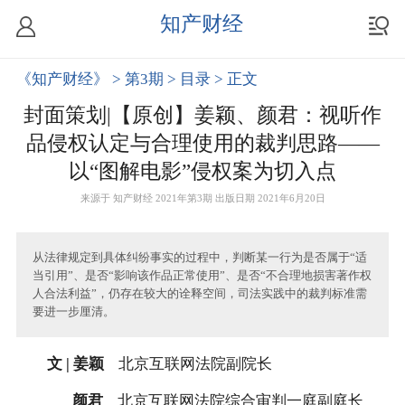
知产财经
《知产财经》
>
第3期
>
目录
>
正文
封面策划|【原创】姜颖、颜君：视听作
品侵权认定与合理使用的裁判思路——
以“图解电影”侵权案为切入点
来源于
知产财经
2021年第3期 出版日期 2021年6月20日
从法律规定到具体纠纷事实的过程中，判断某一行为是否属于“适
当引用”、是否“影响该作品正常使用”、是否“不合理地损害著作权
人合法利益”，仍存在较大的诠释空间，司法实践中的裁判标准需
要进一步厘清。
文 | 姜颖
北京互联网法院副院长
颜君
北京互联网法院综合审判一庭副庭长