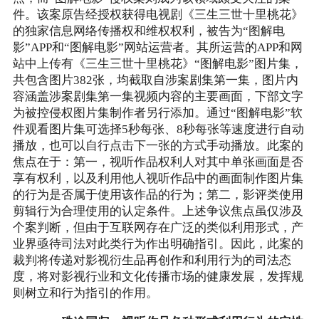
件。该案原告经授权获得电视剧《三生三世十里桃花》
的独家信息网络传播权和维权权利，被告为“图解电
影”APP和“图解电影”网站运营者。其所运营的APP和网
站中上传有《三生三世十里桃花》“图解电影”图片集，
共包含图片382张，均截取自涉案剧集第一集，图片内
容涵盖涉案剧集第一集视频内容的主要画面，下部文字
为被控侵权图片集制作者另行添加。通过“图解电影”软
件观看图片集可选择5秒每张、8秒每张等速度进行自动
播放，也可以自行点击下一张的方式手动播放。此案的
焦点在于：第一，视听作品权利人对其中单张画面是否
享有权利，以及利用他人视听作品中的画面制作图片集
的行为是否属于使用该作品的行为；第二，影评类使用
剪辑行为合理使用的认定条件。上述争议焦点虽仅涉及
个案判断，但由于互联网存在广泛的类似利用形式，产
业界亟待司法对此类行为作出明确指引。因此，此案的
裁判将传递对影视衍生品再创作和利用行为的司法态
度，将对影视行业和文化传播市场的健康发展，发挥规
则树立和行为指引的作用。