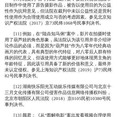
目制作中使用了原告摄影作品，被告以使用目的为公益
性作为抗辩意见，但法院在裁判中未以公益性还是营利
性使用作为合理使用成立与否的考虑因素。参见北京知
识产权法院（2017）京73民终1068号民事判决书。
[11] 例如，在“陆垚知马俐”案中，影片在拍摄时使
用了葫芦娃的角色形象，虽法院认为该引用并非介绍评
论作品的必须，而是因为“葫芦娃”作为八零年代经典动
画片的代表，具有典型的年代特征，对八零后人群有特
殊的回忆意义，但该使用方式能够更好地体现男主角的
年龄特征，因此该引用具备了新的价值和意义，最终并
未认定侵权。参见上海知识产权法院（2019）沪73民终
82号民事判决书。
[12] 湖南快乐阳光互动娱乐传媒有限公司与北京十
三月文化传播有限公司侵害作品信息网络传播权纠纷，
北京市朝阳区人民法院（2018）京0105民初10380号民
事判决书。
[13] 颜君：《从“图解电影”案出发看视频合理使用