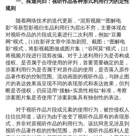
一、殊途同归：视听作品各种形式利用行为的定性
规则
随着网络技术的迭代更新，“混剪视频”“图解电
影”等新型影视衍生品利用行为层出不穷，主要体现在
对视听作品的片段或元素进行二次利用，例如“豆瓣
网”模式，[1]在影评文章中添加剧照、截图；“图解电
影”模式，将影视截图做成图片集；“谷阿莫”模式，[2]
将视频片段进行混剪改编。对于上述利用行为是否构成
侵权、是否属于合理使用的评判，首要需要确定的是，
涉案利用行为是否属于对原作品的使用，是否落入原作
品著作权的控制范围。流动画面的视听作品，与静止图
片的表达效果虽呈现不同的表现形式和表达效果，但判
断是否侵权，仍应适用“接触+实质性相似”标准，考察
涉案图片集是否使用了涉案剧集具有独创性的表达。
对于视听作品片段或元素的使用行为，被控侵权人
往往抗辩道，该行为由于改变了视听作品原有的表现形
式，并非对原视听作品的利用行为。该抗辩意见涉及到
视听作品著作权的控制范围，亦即，视听作品权利人是