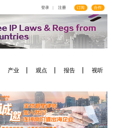
登录
|
注册
订阅
合作
产业
观点
报告
视听