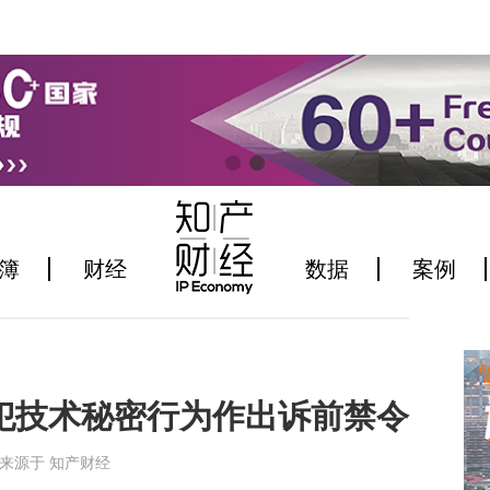
簿
财经
数据
案例
犯技术秘密行为作出诉前禁令
8:04来源于 知产财经