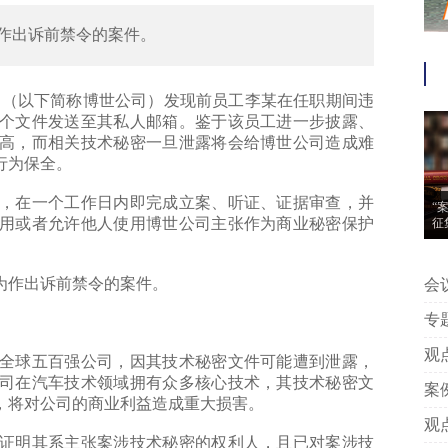
作出诉前禁令的案件。
（以下简称博世公司）发现前员工李某在任职期间违
个文件发送至其私人邮箱。鉴于该员工进一步披露、
高，而相关技术秘密一旦泄露将会给博世公司造成难
行为保全。
在一个工作日内即完成立案、听证、证据审查，并
“
用或者允许他人使用博世公司主张作为商业秘密保护
征
作出诉前禁令的案件。
会议信息 | “案
动
专题推荐 | 附判
中
观点 | 王艳芳、许安碧：平台版
球五百强公司，因其技术秘密文件可能遭到泄露，
告
司在汽车技术领域拥有众多核心技术，其技术秘密文
案例 | 附判决丨专家点评：上海
，将对公司的商业利益造成重大损害。
著
观点 | 姚建军：以典型案例看我
明其系主张案涉技术秘密的权利人，且已对案涉技