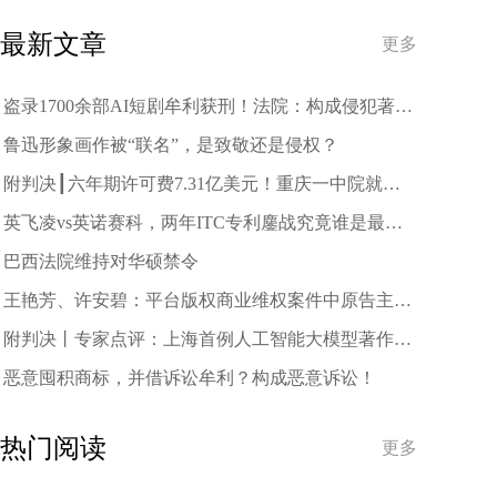
趋势
最新文章
更多
盗录1700余部AI短剧牟利获刑！法院：构成侵犯著作
权罪
鲁迅形象画作被“联名”，是致敬还是侵权？
附判决┃六年期许可费7.31亿美元！重庆一中院就中
兴诉三星案作出一审判决
英飞凌vs英诺赛科，两年ITC专利鏖战究竟谁是最终
赢家？
巴西法院维持对华硕禁令
王艳芳、许安碧：平台版权商业维权案件中原告主体
资格的司法审查与规制
附判决丨专家点评：上海首例人工智能大模型著作权
侵权案二审宣判
恶意囤积商标，并借诉讼牟利？构成恶意诉讼！
热门阅读
更多