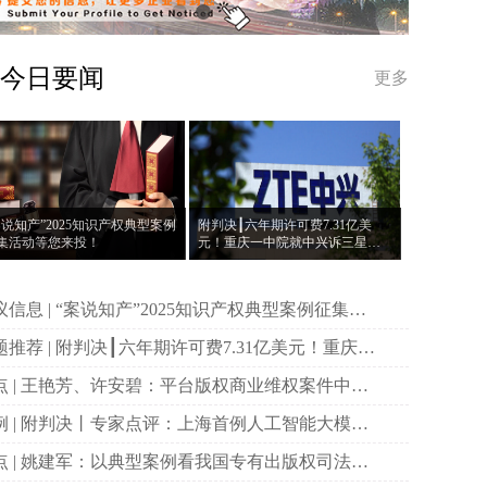
今日要闻
更多
案说知产”2025知识产权典型案例
附判决┃六年期许可费7.31亿美
集活动等您来投！
元！重庆一中院就中兴诉三星案
作出一审判决
说知产”2025知识产权典型案例征集活
等您来投！
决┃六年期许可费7.31亿美元！重庆一
院就中兴诉三星案作出一审判决
权商业维权案件中原
主体资格的司法审查与规制
首例人工智能大模型
作权侵权案二审宣判
国专有出版权司法保