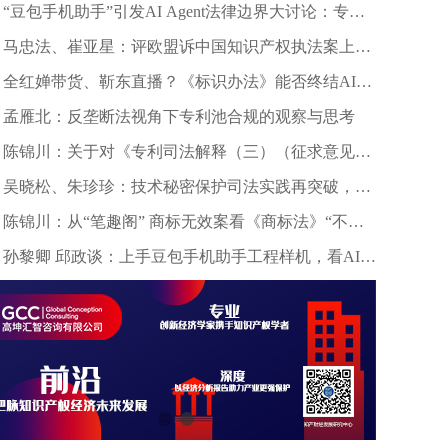
“豆包手机助手”引发AI Agent法律边界大讨论：专家
深度剖析数据合规与竞争秩序
马忠法、崔亚星：评欧盟诉中国知识产权执法案上诉
仲裁裁决
全红婵带货、靳东直播？《标识办法》能否终结AI拟
声乱象？
孟雁北：反垄断法视角下专利池合规的观察与思考
陈锦川：关于对《专利司法解释（三）（征求意见
稿）》几个诉讼程序问题的意见建议
吴晓松、朱珍珍：技术秘密保护司法实践再突破，高
质量审判护航科技创新——北京精雕公司诉田某、深
陈锦川：从“笔趣阁” 商标无效案看《商标法》“不良
圳创世纪公司侵害技术秘密案浅析
影响”条款的司法适用边界
孙黎卿 邱政谈：上手豆包手机助手工程样机，看AI手
机行业法律风险