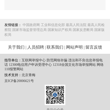
友情链接：
中国政府网
工业和信息化部
最高人民法院
最高人民检
察院
国家市场监督管理总局
国家知识产权局
国家反垄断局
国家版
权局
关于我们
|
人员招聘
|
联系我们
|
网站声明
|
留言反馈
指导单位：
互联网举报中心 防范网络诈骗 违法和不良信息举报电
话
12300电信用户申诉受理中心
12318全国文化市场举报网站
网络
110报警网站
技术支持：
北京青梅
京ICP备20006621号