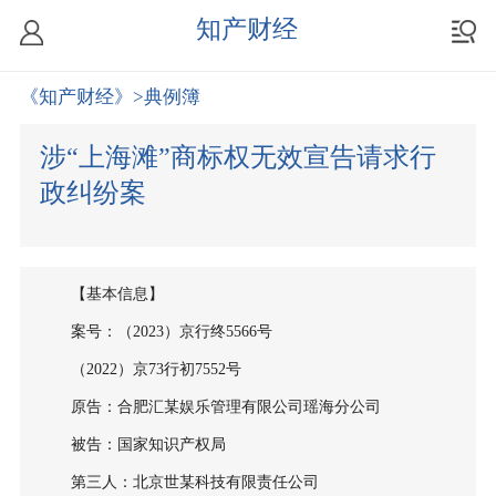
知产财经
《知产财经》
>典例簿
涉“上海滩”商标权无效宣告请求行
政纠纷案
【基本信息】
案号：（2023）京行终5566号
（2022）京73行初7552号
原告：合肥汇某娱乐管理有限公司瑶海分公司
被告：国家知识产权局
第三人：北京世某科技有限责任公司