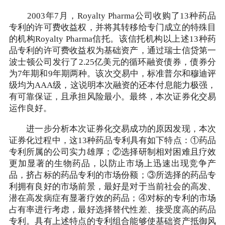
2003年7月，Royalty Pharma公司收购了13种药品
专利的许可费收益权，并将其转移给专门成立的特殊目
的机构Royalty Pharma信托。该信托机构以上述13种药
品专利的许可费收益权为基础资产，通过瑞士信贷第一
波士顿公司发行了2.25亿美元的循环融资债券，债券分
为7年期和9年期两种。该次交易中，标准普尔和穆迪评
级均为AAA级，这说明本次融资的还本付息能力极强，
有可靠保证，且承担风险最小。最终，本次证券化交易
运作良好。
进一步分析本次证券化交易成功的原因发现，本次
证券化过程中，这13种药品专利具有如下特点：①药品
专利所属的公司实力雄厚；②选择研制相对困难且疗效
更加显著的生物药品，以防止市场上迅速出现竞争产
品，挤占标的药品专利的市场份额；③所选择的药品专
利拥有良好的市场前景，最好是对于当前社会的高发、
潜在高发病症有显著疗效的药品；④对标的专利的市场
占有率进行考虑，最好选择替代性差、接受度高的药品
专利。具有上述特点的专利组合能够使基础资产抵御风