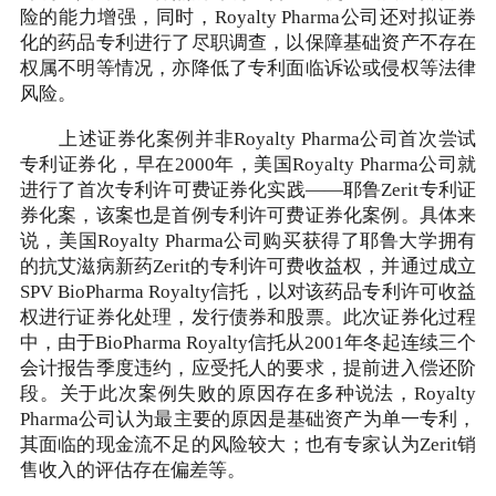
险的能力增强，同时，Royalty Pharma公司还对拟证券
化的药品专利进行了尽职调查，以保障基础资产不存在
权属不明等情况，亦降低了专利面临诉讼或侵权等法律
风险。
上述证券化案例并非Royalty Pharma公司首次尝试
专利证券化，早在2000年，美国Royalty Pharma公司就
进行了首次专利许可费证券化实践——耶鲁Zerit专利证
券化案，该案也是首例专利许可费证券化案例。具体来
说，美国Royalty Pharma公司购买获得了耶鲁大学拥有
的抗艾滋病新药Zerit的专利许可费收益权，并通过成立
SPV BioPharma Royalty信托，以对该药品专利许可收益
权进行证券化处理，发行债券和股票。此次证券化过程
中，由于BioPharma Royalty信托从2001年冬起连续三个
会计报告季度违约，应受托人的要求，提前进入偿还阶
段。关于此次案例失败的原因存在多种说法，Royalty
Pharma公司认为最主要的原因是基础资产为单一专利，
其面临的现金流不足的风险较大；也有专家认为Zerit销
售收入的评估存在偏差等。