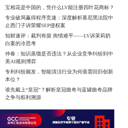
宝相花是中国的，凭什么LV能注册四叶花商标？
专业破局赢得程序竞速：深度解析慕尼黑法院中
止西门子诉荣耀SEP侵权案
知财速评：裁判有据 舆情难平——LV诉茉莉奶
白案的冷思考
仲春：知识蒸馏是否违法？从企业竞争纠纷到中
美AI规则博弈
专利纠纷频发，智能清洁行业为何亟需回归创新
本位？
谁先戴上“皇冠”？解析皇冠曲奇与蓝罐曲奇品牌
之争与权利溯源